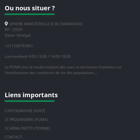
Ou nous situer ?
SPHERE MINISTERIELLE B DE DIAMNIADIO
BP : 25031
Dakar-Sénégal
+221338792961
Lun/vendredi 9:00-13:00 / 14:00-18:00
Le PUMA vise la modernisation des axes et territoires frontaliers et
l’amélioration des conditions de vie des populations….
Liens importants
CARTOGRAPHIE SANTÉ
LE PROGRAMME (PUMA)
SCHÉMA INSTITUTIONNEL
CONTACT