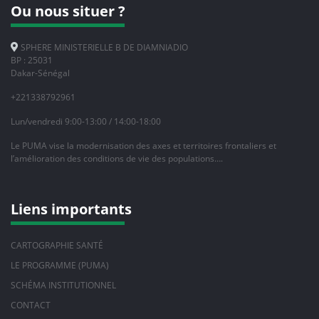
Ou nous situer ?
SPHERE MINISTERIELLE B DE DIAMNIADIO
BP : 25031
Dakar-Sénégal
+221338792961
Lun/vendredi 9:00-13:00 / 14:00-18:00
Le PUMA vise la modernisation des axes et territoires frontaliers et
l’amélioration des conditions de vie des populations….
Liens importants
CARTOGRAPHIE SANTÉ
LE PROGRAMME (PUMA)
SCHÉMA INSTITUTIONNEL
CONTACT