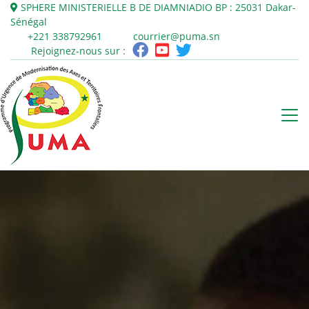
SPHERE MINISTERIELLE B DE DIAMNIADIO
BP : 25031
Dakar-
Sénégal
+221 338792961
courrier@puma.sn
Rejoignez-nous sur :