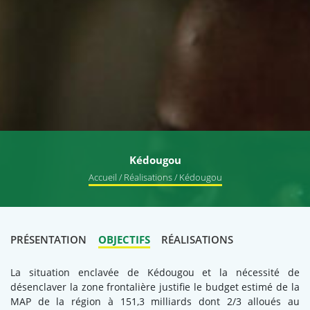
Kédougou
Accueil
/
Réalisations
/ Kédougou
PRÉSENTATION
OBJECTIFS
RÉALISATIONS
La situation enclavée de Kédougou et la nécessité de
désenclaver la zone frontalière justifie le budget estimé de la
MAP de la région à 151,3 milliards dont 2/3 alloués au