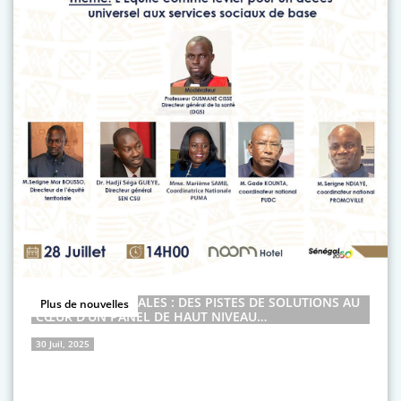
INÉGALITÉS SOCIALES : DES PISTES DE SOLUTIONS AU
Plus de nouvelles
CŒUR D’UN PANEL DE HAUT NIVEAU…
30 Juil, 2025