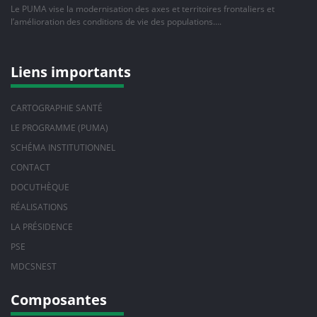
Le PUMA vise la modernisation des axes et territoires frontaliers et
l’amélioration des conditions de vie des populations….
Liens importants
CARTOGRAPHIE SANTÉ
LE PROGRAMME (PUMA)
SCHÉMA INSTITUTIONNEL
CONTACT
DOCUTHÈQUE
RÉALISATIONS
LA PRÉSIDENCE
PSE
MDCSNEST
Composantes