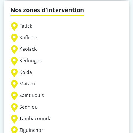
Nos zones d'intervention
Fatick
Kaffrine
Kaolack
Kédougou
Kolda
Matam
Saint-Louis
Sédhiou
Tambacounda
Ziguinchor