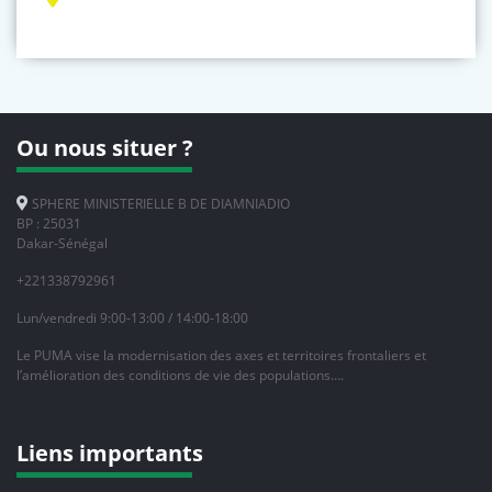
Ou nous situer ?
SPHERE MINISTERIELLE B DE DIAMNIADIO
BP : 25031
Dakar-Sénégal
+221338792961
Lun/vendredi 9:00-13:00 / 14:00-18:00
Le PUMA vise la modernisation des axes et territoires frontaliers et
l’amélioration des conditions de vie des populations….
Liens importants