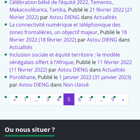
Célébration bébé de l’équité 2022, Temento,
Makacoulibanta, Tamba
,
Publié le
21 février 2022
(21
février 2022)
par
Astou DIENG
dans
Actualités
La connectivité numérique et téléphonique des
zones frontalières, un objectif majeur
,
Publié le
18
février 2022
(18 février 2022)
par
Astou DIENG
dans
Actualités
Inclusion sociale et équité territoire : le modèle
sénégalais offert à l’Afrique
,
Publié le
11 février 2022
(11 février 2022)
par
Astou DIENG
dans
Actualités
Porokhane
,
Publié le
1 janvier 2022
(31 janvier 2023)
par
Astou DIENG
dans
Non classé
Précédent
Procha
«
1
…
3
4
5
6
7
…
9
»
Ou nous situer ?