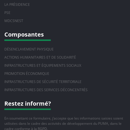
LA PRÉSIDENCE
PSE
MDCSNEST
Composantes
DÉSENCLAVEMENT PHYSIQUE
ACTIONS HUMANITAIRES ET DE SOLIDARITÉ
INFRASTRUCTURES ET ÉQUIPEMENTS SOCIAUX
PROMOTION ÉCONOMIQUE
INFRASTRUCTURES DE SÉCURITÉ TERRITORIALE
INFRASTRUCTURES DES SERVICES DÉCONCENTRÉS
Restez informé?
En soumettant ce formulaire, j’accepte que les informations saisies soient
utilisées dans le cadre des activités de développement du PUMA, dans le
cadre conforme à la RGPD.