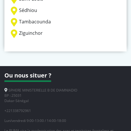
Sédhiou
Tambacounda
Ziguinchor
Ou nous situer ?
SPHERE MINISTERIELLE B DE DIAMNIADIO
BP : 25031
Dakar-Sénégal
+221338792961
Lun/vendredi 9:00-13:00 / 14:00-18:00
Le PUMA vise la modernisation des axes et territoires frontaliers et