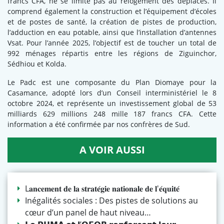
francs CFA, ne se limite pas au relogement des déplacés. Il
comprend également la construction et l’équipement d’écoles
et de postes de santé, la création de pistes de production,
l’adduction en eau potable, ainsi que l’installation d’antennes
Vsat. Pour l’année 2025, l’objectif est de toucher un total de
992 ménages répartis entre les régions de Ziguinchor,
Sédhiou et Kolda.
Le Padc est une composante du Plan Diomaye pour la
Casamance, adopté lors d’un Conseil interministériel le 8
octobre 2024, et représente un investissement global de 53
milliards 629 millions 248 mille 187 francs CFA. Cette
information a été confirmée par nos confrères de Sud.
A VOIR AUSSI
L𝐚𝐧𝐜𝐞𝐦𝐞𝐧𝐭 𝐝𝐞 𝐥𝐚 𝐬𝐭𝐫𝐚𝐭𝐞́𝐠𝐢𝐞 𝐧𝐚𝐭𝐢𝐨𝐧𝐚𝐥𝐞 𝐝𝐞 𝐥'𝐞́𝐪𝐮𝐢𝐭𝐞́
Inégalités sociales : Des pistes de solutions au
cœur d’un panel de haut niveau…