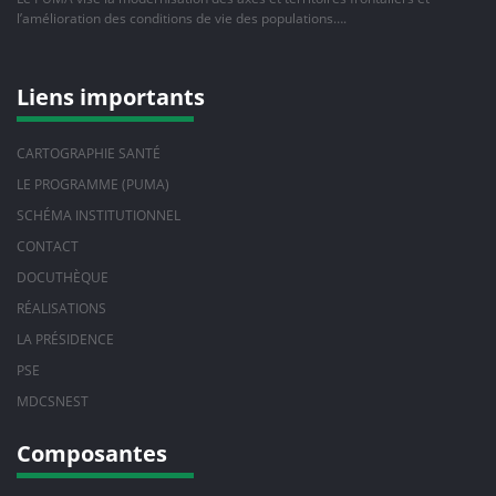
l’amélioration des conditions de vie des populations….
Liens importants
CARTOGRAPHIE SANTÉ
LE PROGRAMME (PUMA)
SCHÉMA INSTITUTIONNEL
CONTACT
DOCUTHÈQUE
RÉALISATIONS
LA PRÉSIDENCE
PSE
MDCSNEST
Composantes