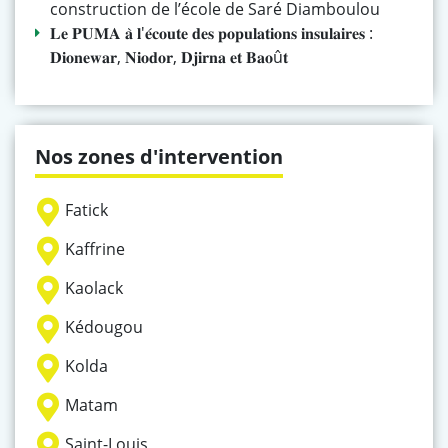
construction de l’école de Saré Diamboulou
𝐋𝐞 𝐏𝐔𝐌𝐀 𝐚̀ 𝐥'𝐞́𝐜𝐨𝐮𝐭𝐞 𝐝𝐞𝐬 𝐩𝐨𝐩𝐮𝐥𝐚𝐭𝐢𝐨𝐧𝐬 𝐢𝐧𝐬𝐮𝐥𝐚𝐢𝐫𝐞𝐬 :
𝐃𝐢𝐨𝐧𝐞𝐰𝐚𝐫, 𝐍𝐢𝐨𝐝𝐨𝐫, 𝐃𝐣𝐢𝐫𝐧𝐚 𝐞𝐭 𝐁𝐚𝐨û𝐭
Nos zones d'intervention
Fatick
Kaffrine
Kaolack
Kédougou
Kolda
Matam
Saint-Louis