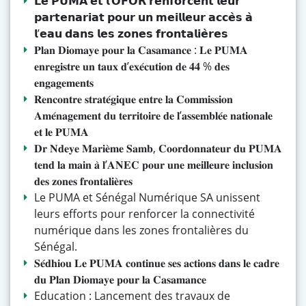
𝗟𝗲 𝗣𝗨𝗠𝗔 𝗲𝘁 𝗹’𝗢𝗙𝗢𝗥 𝗿𝗲𝗻𝗳𝗼𝗿𝗰𝗲𝗻𝘁 𝗹𝗲𝘂𝗿
𝗽𝗮𝗿𝘁𝗲𝗻𝗮𝗿𝗶𝗮𝘁 𝗽𝗼𝘂𝗿 𝘂𝗻 𝗺𝗲𝗶𝗹𝗹𝗲𝘂𝗿 𝗮𝗰𝗰𝗲̀𝘀 𝗮̀
𝗹’𝗲𝗮𝘂 𝗱𝗮𝗻𝘀 𝗹𝗲𝘀 𝘇𝗼𝗻𝗲𝘀 𝗳𝗿𝗼𝗻𝘁𝗮𝗹𝗶𝗲̀𝗿𝗲𝘀
𝐏𝐥𝐚𝐧 𝐃𝐢𝐨𝐦𝐚𝐲𝐞 𝐩𝐨𝐮𝐫 𝐥𝐚 𝐂𝐚𝐬𝐚𝐦𝐚𝐧𝐜𝐞 : 𝐋𝐞 𝐏𝐔𝐌𝐀
𝐞𝐧𝐫𝐞𝐠𝐢𝐬𝐭𝐫𝐞 𝐮𝐧 𝐭𝐚𝐮𝐱 𝐝’𝐞𝐱𝐞́𝐜𝐮𝐭𝐢𝐨𝐧 𝐝𝐞 𝟒𝟒 % 𝐝𝐞𝐬
𝐞𝐧𝐠𝐚𝐠𝐞𝐦𝐞𝐧𝐭𝐬
𝐑𝐞𝐧𝐜𝐨𝐧𝐭𝐫𝐞 𝐬𝐭𝐫𝐚𝐭𝐞́𝐠𝐢𝐪𝐮𝐞 𝐞𝐧𝐭𝐫𝐞 𝐥𝐚 𝐂𝐨𝐦𝐦𝐢𝐬𝐬𝐢𝐨𝐧
𝐀𝐦𝐞́𝐧𝐚𝐠𝐞𝐦𝐞𝐧𝐭 𝐝𝐮 𝐭𝐞𝐫𝐫𝐢𝐭𝐨𝐢𝐫𝐞 𝐝𝐞 𝐥’𝐚𝐬𝐬𝐞𝐦𝐛𝐥𝐞́𝐞 𝐧𝐚𝐭𝐢𝐨𝐧𝐚𝐥𝐞
𝐞𝐭 𝐥𝐞 𝐏𝐔𝐌𝐀
𝐃𝐫 𝐍𝐝𝐞𝐲𝐞 𝐌𝐚𝐫𝐢𝐞̀𝐦𝐞 𝐒𝐚𝐦𝐛, 𝐂𝐨𝐨𝐫𝐝𝐨𝐧𝐧𝐚𝐭𝐞𝐮𝐫 𝐝𝐮 𝐏𝐔𝐌𝐀
𝐭𝐞𝐧𝐝 𝐥𝐚 𝐦𝐚𝐢𝐧 𝐚̀ 𝐥’𝐀𝐍𝐄𝐂 𝐩𝐨𝐮𝐫 𝐮𝐧𝐞 𝐦𝐞𝐢𝐥𝐥𝐞𝐮𝐫𝐞 𝐢𝐧𝐜𝐥𝐮𝐬𝐢𝐨𝐧
𝐝𝐞𝐬 𝐳𝐨𝐧𝐞𝐬 𝐟𝐫𝐨𝐧𝐭𝐚𝐥𝐢𝐞̀𝐫𝐞𝐬
Le PUMA et Sénégal Numérique SA unissent
leurs efforts pour renforcer la connectivité
numérique dans les zones frontalières du
Sénégal.
𝐒𝐞́𝐝𝐡𝐢𝐨𝐮 𝐋𝐞 𝐏𝐔𝐌𝐀 𝐜𝐨𝐧𝐭𝐢𝐧𝐮𝐞 𝐬𝐞𝐬 𝐚𝐜𝐭𝐢𝐨𝐧𝐬 𝐝𝐚𝐧𝐬 𝐥𝐞 𝐜𝐚𝐝𝐫𝐞
𝐝𝐮 𝐏𝐥𝐚𝐧 𝐃𝐢𝐨𝐦𝐚𝐲𝐞 𝐩𝐨𝐮𝐫 𝐥𝐚 𝐂𝐚𝐬𝐚𝐦𝐚𝐧𝐜𝐞
Education : Lancement des travaux de