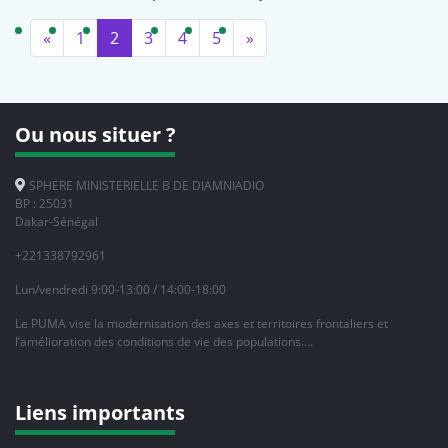
Précédent
Prochain
«
1
2
3
4
5
»
Ou nous situer ?
SPHERE MINISTERIELLE B DE DIAMNIADIO
BP : 25031
Dakar-Sénégal
+221338792961
Lun/vendredi 9:00-13:00 / 14:00-18:00
Le PUMA vise la modernisation des axes et territoires frontaliers et
l’amélioration des conditions de vie des populations….
Liens importants