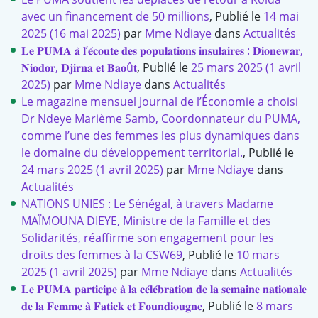
avec un financement de 50 millions
,
Publié le
14 mai
2025
(16 mai 2025)
par
Mme Ndiaye
dans
Actualités
𝐋𝐞 𝐏𝐔𝐌𝐀 𝐚̀ 𝐥’𝐞́𝐜𝐨𝐮𝐭𝐞 𝐝𝐞𝐬 𝐩𝐨𝐩𝐮𝐥𝐚𝐭𝐢𝐨𝐧𝐬 𝐢𝐧𝐬𝐮𝐥𝐚𝐢𝐫𝐞𝐬 : 𝐃𝐢𝐨𝐧𝐞𝐰𝐚𝐫,
𝐍𝐢𝐨𝐝𝐨𝐫, 𝐃𝐣𝐢𝐫𝐧𝐚 𝐞𝐭 𝐁𝐚𝐨û𝐭
,
Publié le
25 mars 2025
(1 avril
2025)
par
Mme Ndiaye
dans
Actualités
Le magazine mensuel Journal de l’Économie a choisi
Dr Ndeye Marième Samb, Coordonnateur du PUMA,
comme l’une des femmes les plus dynamiques dans
le domaine du développement territorial.
,
Publié le
24 mars 2025
(1 avril 2025)
par
Mme Ndiaye
dans
Actualités
NATIONS UNIES : Le Sénégal, à travers Madame
MAÏMOUNA DIEYE, Ministre de la Famille et des
Solidarités, réaffirme son engagement pour les
droits des femmes à la CSW69
,
Publié le
10 mars
2025
(1 avril 2025)
par
Mme Ndiaye
dans
Actualités
𝐋𝐞 𝐏𝐔𝐌𝐀 𝐩𝐚𝐫𝐭𝐢𝐜𝐢𝐩𝐞 𝐚̀ 𝐥𝐚 𝐜𝐞́𝐥𝐞́𝐛𝐫𝐚𝐭𝐢𝐨𝐧 𝐝𝐞 𝐥𝐚 𝐬𝐞𝐦𝐚𝐢𝐧𝐞 𝐧𝐚𝐭𝐢𝐨𝐧𝐚𝐥𝐞
𝐝𝐞 𝐥𝐚 𝐅𝐞𝐦𝐦𝐞 𝐚̀ 𝐅𝐚𝐭𝐢𝐜𝐤 𝐞𝐭 𝐅𝐨𝐮𝐧𝐝𝐢𝐨𝐮𝐠𝐧𝐞
,
Publié le
8 mars