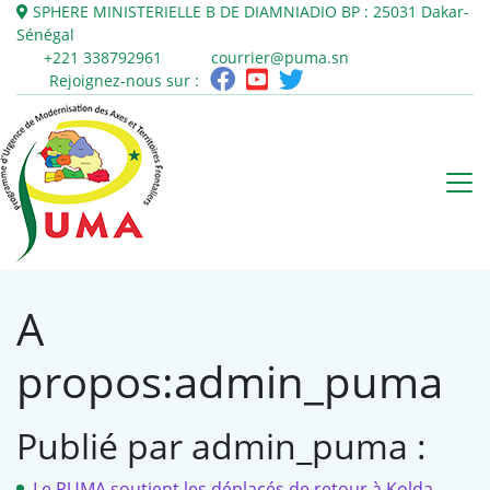
SPHERE MINISTERIELLE B DE DIAMNIADIO
BP : 25031
Dakar-
Sénégal
+221 338792961
courrier@puma.sn
Rejoignez-nous sur :
A
propos:admin_puma
Publié par admin_puma :
Le PUMA soutient les déplacés de retour à Kolda