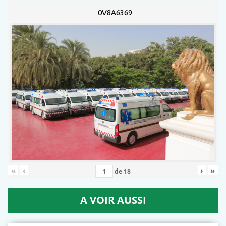
0V8A6369
«
‹
›
»
de
18
A VOIR AUSSI