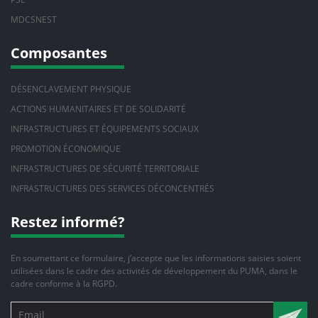
MDCSNEST
Composantes
DÉSENCLAVEMENT PHYSIQUE
ACTIONS HUMANITAIRES ET DE SOLIDARITÉ
INFRASTRUCTURES ET ÉQUIPEMENTS SOCIAUX
PROMOTION ÉCONOMIQUE
INFRASTRUCTURES DE SÉCURITÉ TERRITORIALE
INFRASTRUCTURES DES SERVICES DÉCONCENTRÉS
Restez informé?
En soumettant ce formulaire, j’accepte que les informations saisies soient
utilisées dans le cadre des activités de développement du PUMA, dans le
cadre conforme à la RGPD.