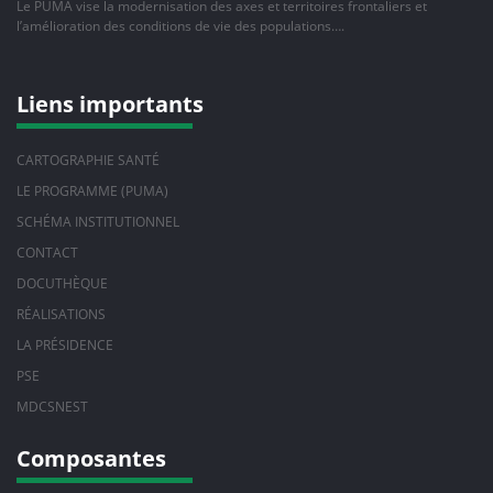
Le PUMA vise la modernisation des axes et territoires frontaliers et
l’amélioration des conditions de vie des populations….
Liens importants
CARTOGRAPHIE SANTÉ
LE PROGRAMME (PUMA)
SCHÉMA INSTITUTIONNEL
CONTACT
DOCUTHÈQUE
RÉALISATIONS
LA PRÉSIDENCE
PSE
MDCSNEST
Composantes