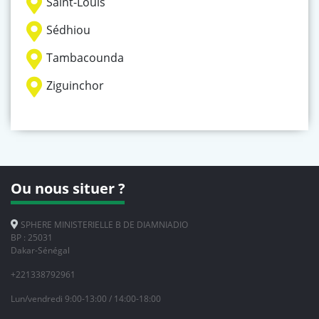
Saint-Louis
Sédhiou
Tambacounda
Ziguinchor
Ou nous situer ?
SPHERE MINISTERIELLE B DE DIAMNIADIO
BP : 25031
Dakar-Sénégal
+221338792961
Lun/vendredi 9:00-13:00 / 14:00-18:00