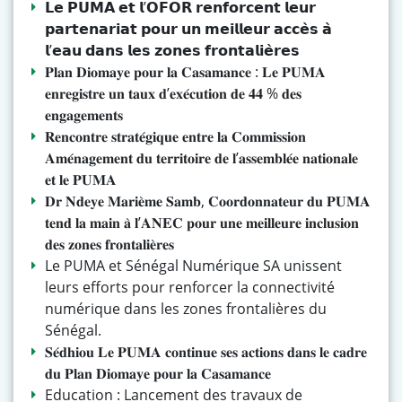
𝗟𝗲 𝗣𝗨𝗠𝗔 𝗲𝘁 𝗹’𝗢𝗙𝗢𝗥 𝗿𝗲𝗻𝗳𝗼𝗿𝗰𝗲𝗻𝘁 𝗹𝗲𝘂𝗿
𝗽𝗮𝗿𝘁𝗲𝗻𝗮𝗿𝗶𝗮𝘁 𝗽𝗼𝘂𝗿 𝘂𝗻 𝗺𝗲𝗶𝗹𝗹𝗲𝘂𝗿 𝗮𝗰𝗰𝗲̀𝘀 𝗮̀
𝗹’𝗲𝗮𝘂 𝗱𝗮𝗻𝘀 𝗹𝗲𝘀 𝘇𝗼𝗻𝗲𝘀 𝗳𝗿𝗼𝗻𝘁𝗮𝗹𝗶𝗲̀𝗿𝗲𝘀
𝐏𝐥𝐚𝐧 𝐃𝐢𝐨𝐦𝐚𝐲𝐞 𝐩𝐨𝐮𝐫 𝐥𝐚 𝐂𝐚𝐬𝐚𝐦𝐚𝐧𝐜𝐞 : 𝐋𝐞 𝐏𝐔𝐌𝐀
𝐞𝐧𝐫𝐞𝐠𝐢𝐬𝐭𝐫𝐞 𝐮𝐧 𝐭𝐚𝐮𝐱 𝐝’𝐞𝐱𝐞́𝐜𝐮𝐭𝐢𝐨𝐧 𝐝𝐞 𝟒𝟒 % 𝐝𝐞𝐬
𝐞𝐧𝐠𝐚𝐠𝐞𝐦𝐞𝐧𝐭𝐬
𝐑𝐞𝐧𝐜𝐨𝐧𝐭𝐫𝐞 𝐬𝐭𝐫𝐚𝐭𝐞́𝐠𝐢𝐪𝐮𝐞 𝐞𝐧𝐭𝐫𝐞 𝐥𝐚 𝐂𝐨𝐦𝐦𝐢𝐬𝐬𝐢𝐨𝐧
𝐀𝐦𝐞́𝐧𝐚𝐠𝐞𝐦𝐞𝐧𝐭 𝐝𝐮 𝐭𝐞𝐫𝐫𝐢𝐭𝐨𝐢𝐫𝐞 𝐝𝐞 𝐥’𝐚𝐬𝐬𝐞𝐦𝐛𝐥𝐞́𝐞 𝐧𝐚𝐭𝐢𝐨𝐧𝐚𝐥𝐞
𝐞𝐭 𝐥𝐞 𝐏𝐔𝐌𝐀
𝐃𝐫 𝐍𝐝𝐞𝐲𝐞 𝐌𝐚𝐫𝐢𝐞̀𝐦𝐞 𝐒𝐚𝐦𝐛, 𝐂𝐨𝐨𝐫𝐝𝐨𝐧𝐧𝐚𝐭𝐞𝐮𝐫 𝐝𝐮 𝐏𝐔𝐌𝐀
𝐭𝐞𝐧𝐝 𝐥𝐚 𝐦𝐚𝐢𝐧 𝐚̀ 𝐥’𝐀𝐍𝐄𝐂 𝐩𝐨𝐮𝐫 𝐮𝐧𝐞 𝐦𝐞𝐢𝐥𝐥𝐞𝐮𝐫𝐞 𝐢𝐧𝐜𝐥𝐮𝐬𝐢𝐨𝐧
𝐝𝐞𝐬 𝐳𝐨𝐧𝐞𝐬 𝐟𝐫𝐨𝐧𝐭𝐚𝐥𝐢𝐞̀𝐫𝐞𝐬
Le PUMA et Sénégal Numérique SA unissent
leurs efforts pour renforcer la connectivité
numérique dans les zones frontalières du
Sénégal.
𝐒𝐞́𝐝𝐡𝐢𝐨𝐮 𝐋𝐞 𝐏𝐔𝐌𝐀 𝐜𝐨𝐧𝐭𝐢𝐧𝐮𝐞 𝐬𝐞𝐬 𝐚𝐜𝐭𝐢𝐨𝐧𝐬 𝐝𝐚𝐧𝐬 𝐥𝐞 𝐜𝐚𝐝𝐫𝐞
𝐝𝐮 𝐏𝐥𝐚𝐧 𝐃𝐢𝐨𝐦𝐚𝐲𝐞 𝐩𝐨𝐮𝐫 𝐥𝐚 𝐂𝐚𝐬𝐚𝐦𝐚𝐧𝐜𝐞
Education : Lancement des travaux de