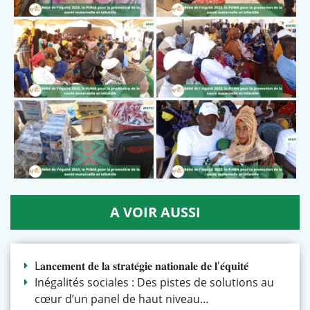
A VOIR AUSSI
L𝐚𝐧𝐜𝐞𝐦𝐞𝐧𝐭 𝐝𝐞 𝐥𝐚 𝐬𝐭𝐫𝐚𝐭𝐞́𝐠𝐢𝐞 𝐧𝐚𝐭𝐢𝐨𝐧𝐚𝐥𝐞 𝐝𝐞 𝐥'𝐞́𝐪𝐮𝐢𝐭𝐞́
Inégalités sociales : Des pistes de solutions au
cœur d’un panel de haut niveau…