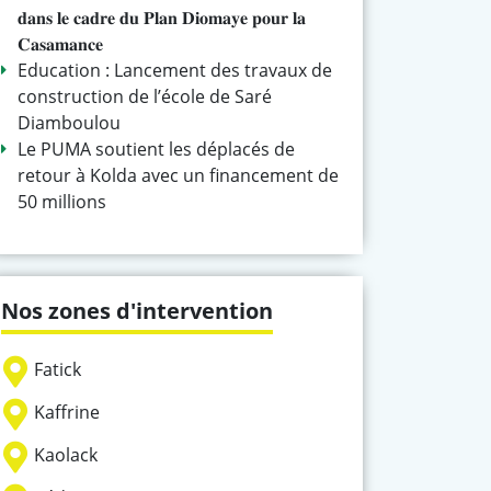
𝐝𝐚𝐧𝐬 𝐥𝐞 𝐜𝐚𝐝𝐫𝐞 𝐝𝐮 𝐏𝐥𝐚𝐧 𝐃𝐢𝐨𝐦𝐚𝐲𝐞 𝐩𝐨𝐮𝐫 𝐥𝐚
𝐂𝐚𝐬𝐚𝐦𝐚𝐧𝐜𝐞
Education : Lancement des travaux de
construction de l’école de Saré
Diamboulou
Le PUMA soutient les déplacés de
retour à Kolda avec un financement de
50 millions
Nos zones d'intervention
Fatick
Kaffrine
Kaolack