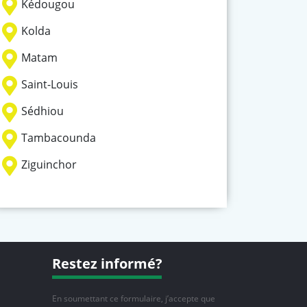
Kédougou
Kolda
Matam
Saint-Louis
Sédhiou
Tambacounda
Ziguinchor
Restez informé?
En soumettant ce formulaire, j’accepte que