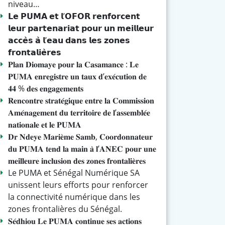
niveau…
𝗟𝗲 𝗣𝗨𝗠𝗔 𝗲𝘁 𝗹’𝗢𝗙𝗢𝗥 𝗿𝗲𝗻𝗳𝗼𝗿𝗰𝗲𝗻𝘁
𝗹𝗲𝘂𝗿 𝗽𝗮𝗿𝘁𝗲𝗻𝗮𝗿𝗶𝗮𝘁 𝗽𝗼𝘂𝗿 𝘂𝗻 𝗺𝗲𝗶𝗹𝗹𝗲𝘂𝗿
𝗮𝗰𝗰𝗲̀𝘀 𝗮̀ 𝗹’𝗲𝗮𝘂 𝗱𝗮𝗻𝘀 𝗹𝗲𝘀 𝘇𝗼𝗻𝗲𝘀
𝗳𝗿𝗼𝗻𝘁𝗮𝗹𝗶𝗲̀𝗿𝗲𝘀
𝐏𝐥𝐚𝐧 𝐃𝐢𝐨𝐦𝐚𝐲𝐞 𝐩𝐨𝐮𝐫 𝐥𝐚 𝐂𝐚𝐬𝐚𝐦𝐚𝐧𝐜𝐞 : 𝐋𝐞
𝐏𝐔𝐌𝐀 𝐞𝐧𝐫𝐞𝐠𝐢𝐬𝐭𝐫𝐞 𝐮𝐧 𝐭𝐚𝐮𝐱 𝐝’𝐞𝐱𝐞́𝐜𝐮𝐭𝐢𝐨𝐧 𝐝𝐞
𝟒𝟒 % 𝐝𝐞𝐬 𝐞𝐧𝐠𝐚𝐠𝐞𝐦𝐞𝐧𝐭𝐬
𝐑𝐞𝐧𝐜𝐨𝐧𝐭𝐫𝐞 𝐬𝐭𝐫𝐚𝐭𝐞́𝐠𝐢𝐪𝐮𝐞 𝐞𝐧𝐭𝐫𝐞 𝐥𝐚 𝐂𝐨𝐦𝐦𝐢𝐬𝐬𝐢𝐨𝐧
𝐀𝐦𝐞́𝐧𝐚𝐠𝐞𝐦𝐞𝐧𝐭 𝐝𝐮 𝐭𝐞𝐫𝐫𝐢𝐭𝐨𝐢𝐫𝐞 𝐝𝐞 𝐥’𝐚𝐬𝐬𝐞𝐦𝐛𝐥𝐞́𝐞
𝐧𝐚𝐭𝐢𝐨𝐧𝐚𝐥𝐞 𝐞𝐭 𝐥𝐞 𝐏𝐔𝐌𝐀
𝐃𝐫 𝐍𝐝𝐞𝐲𝐞 𝐌𝐚𝐫𝐢𝐞̀𝐦𝐞 𝐒𝐚𝐦𝐛, 𝐂𝐨𝐨𝐫𝐝𝐨𝐧𝐧𝐚𝐭𝐞𝐮𝐫
𝐝𝐮 𝐏𝐔𝐌𝐀 𝐭𝐞𝐧𝐝 𝐥𝐚 𝐦𝐚𝐢𝐧 𝐚̀ 𝐥’𝐀𝐍𝐄𝐂 𝐩𝐨𝐮𝐫 𝐮𝐧𝐞
𝐦𝐞𝐢𝐥𝐥𝐞𝐮𝐫𝐞 𝐢𝐧𝐜𝐥𝐮𝐬𝐢𝐨𝐧 𝐝𝐞𝐬 𝐳𝐨𝐧𝐞𝐬 𝐟𝐫𝐨𝐧𝐭𝐚𝐥𝐢𝐞̀𝐫𝐞𝐬
Le PUMA et Sénégal Numérique SA
unissent leurs efforts pour renforcer
la connectivité numérique dans les
zones frontalières du Sénégal.
𝐒𝐞́𝐝𝐡𝐢𝐨𝐮 𝐋𝐞 𝐏𝐔𝐌𝐀 𝐜𝐨𝐧𝐭𝐢𝐧𝐮𝐞 𝐬𝐞𝐬 𝐚𝐜𝐭𝐢𝐨𝐧𝐬