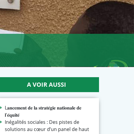
A VOIR AUSSI
L𝐚𝐧𝐜𝐞𝐦𝐞𝐧𝐭 𝐝𝐞 𝐥𝐚 𝐬𝐭𝐫𝐚𝐭𝐞́𝐠𝐢𝐞 𝐧𝐚𝐭𝐢𝐨𝐧𝐚𝐥𝐞 𝐝𝐞
𝐥'𝐞́𝐪𝐮𝐢𝐭𝐞́
Inégalités sociales : Des pistes de
solutions au cœur d’un panel de haut