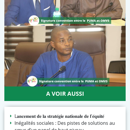
A VOIR AUSSI
L𝐚𝐧𝐜𝐞𝐦𝐞𝐧𝐭 𝐝𝐞 𝐥𝐚 𝐬𝐭𝐫𝐚𝐭𝐞́𝐠𝐢𝐞 𝐧𝐚𝐭𝐢𝐨𝐧𝐚𝐥𝐞 𝐝𝐞 𝐥'𝐞́𝐪𝐮𝐢𝐭𝐞́
Inégalités sociales : Des pistes de solutions au