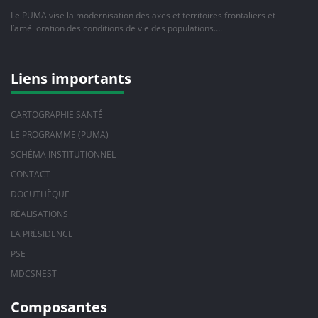
Le PUMA vise la modernisation des axes et territoires frontaliers et
l’amélioration des conditions de vie des populations….
Liens importants
CARTOGRAPHIE SANTÉ
LE PROGRAMME (PUMA)
SCHÉMA INSTITUTIONNEL
CONTACT
DOCUTHÈQUE
RÉALISATIONS
LA PRÉSIDENCE
PSE
MDCSNEST
Composantes