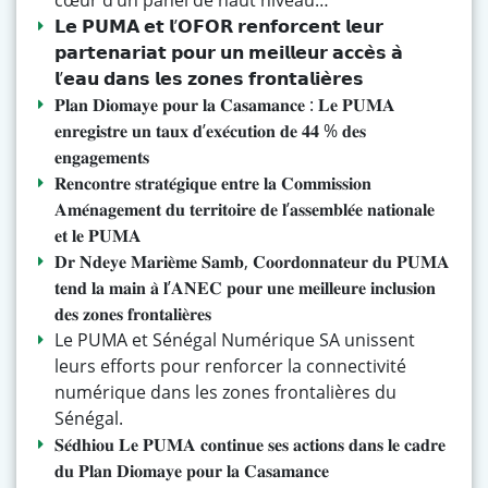
cœur d’un panel de haut niveau…
𝗟𝗲 𝗣𝗨𝗠𝗔 𝗲𝘁 𝗹’𝗢𝗙𝗢𝗥 𝗿𝗲𝗻𝗳𝗼𝗿𝗰𝗲𝗻𝘁 𝗹𝗲𝘂𝗿
𝗽𝗮𝗿𝘁𝗲𝗻𝗮𝗿𝗶𝗮𝘁 𝗽𝗼𝘂𝗿 𝘂𝗻 𝗺𝗲𝗶𝗹𝗹𝗲𝘂𝗿 𝗮𝗰𝗰𝗲̀𝘀 𝗮̀
𝗹’𝗲𝗮𝘂 𝗱𝗮𝗻𝘀 𝗹𝗲𝘀 𝘇𝗼𝗻𝗲𝘀 𝗳𝗿𝗼𝗻𝘁𝗮𝗹𝗶𝗲̀𝗿𝗲𝘀
𝐏𝐥𝐚𝐧 𝐃𝐢𝐨𝐦𝐚𝐲𝐞 𝐩𝐨𝐮𝐫 𝐥𝐚 𝐂𝐚𝐬𝐚𝐦𝐚𝐧𝐜𝐞 : 𝐋𝐞 𝐏𝐔𝐌𝐀
𝐞𝐧𝐫𝐞𝐠𝐢𝐬𝐭𝐫𝐞 𝐮𝐧 𝐭𝐚𝐮𝐱 𝐝’𝐞𝐱𝐞́𝐜𝐮𝐭𝐢𝐨𝐧 𝐝𝐞 𝟒𝟒 % 𝐝𝐞𝐬
𝐞𝐧𝐠𝐚𝐠𝐞𝐦𝐞𝐧𝐭𝐬
𝐑𝐞𝐧𝐜𝐨𝐧𝐭𝐫𝐞 𝐬𝐭𝐫𝐚𝐭𝐞́𝐠𝐢𝐪𝐮𝐞 𝐞𝐧𝐭𝐫𝐞 𝐥𝐚 𝐂𝐨𝐦𝐦𝐢𝐬𝐬𝐢𝐨𝐧
𝐀𝐦𝐞́𝐧𝐚𝐠𝐞𝐦𝐞𝐧𝐭 𝐝𝐮 𝐭𝐞𝐫𝐫𝐢𝐭𝐨𝐢𝐫𝐞 𝐝𝐞 𝐥’𝐚𝐬𝐬𝐞𝐦𝐛𝐥𝐞́𝐞 𝐧𝐚𝐭𝐢𝐨𝐧𝐚𝐥𝐞
𝐞𝐭 𝐥𝐞 𝐏𝐔𝐌𝐀
𝐃𝐫 𝐍𝐝𝐞𝐲𝐞 𝐌𝐚𝐫𝐢𝐞̀𝐦𝐞 𝐒𝐚𝐦𝐛, 𝐂𝐨𝐨𝐫𝐝𝐨𝐧𝐧𝐚𝐭𝐞𝐮𝐫 𝐝𝐮 𝐏𝐔𝐌𝐀
𝐭𝐞𝐧𝐝 𝐥𝐚 𝐦𝐚𝐢𝐧 𝐚̀ 𝐥’𝐀𝐍𝐄𝐂 𝐩𝐨𝐮𝐫 𝐮𝐧𝐞 𝐦𝐞𝐢𝐥𝐥𝐞𝐮𝐫𝐞 𝐢𝐧𝐜𝐥𝐮𝐬𝐢𝐨𝐧
𝐝𝐞𝐬 𝐳𝐨𝐧𝐞𝐬 𝐟𝐫𝐨𝐧𝐭𝐚𝐥𝐢𝐞̀𝐫𝐞𝐬
Le PUMA et Sénégal Numérique SA unissent
leurs efforts pour renforcer la connectivité
numérique dans les zones frontalières du
Sénégal.
𝐒𝐞́𝐝𝐡𝐢𝐨𝐮 𝐋𝐞 𝐏𝐔𝐌𝐀 𝐜𝐨𝐧𝐭𝐢𝐧𝐮𝐞 𝐬𝐞𝐬 𝐚𝐜𝐭𝐢𝐨𝐧𝐬 𝐝𝐚𝐧𝐬 𝐥𝐞 𝐜𝐚𝐝𝐫𝐞
𝐝𝐮 𝐏𝐥𝐚𝐧 𝐃𝐢𝐨𝐦𝐚𝐲𝐞 𝐩𝐨𝐮𝐫 𝐥𝐚 𝐂𝐚𝐬𝐚𝐦𝐚𝐧𝐜𝐞