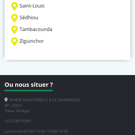
Saint-Louis
Sédhiou
Tambacounda
Ziguinchor
Ou nous situer ?
SPHERE MINISTERIELLE B DE DIAMNIADIO
BP : 25031
Dakar-Sénégal
+221338792961
Lun/vendredi 9:00-13:00 / 14:00-18:00