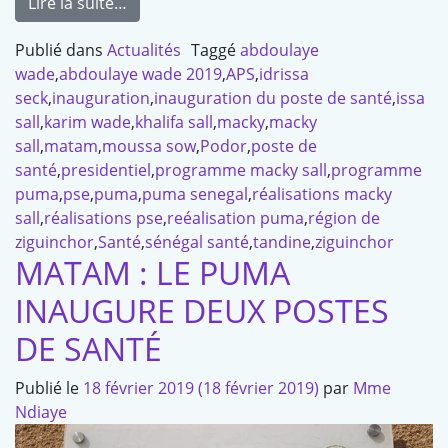
Lire la suite…
Publié dans
Actualités
Taggé
abdoulaye
wade
,
abdoulaye wade 2019
,
APS
,
idrissa
seck
,
inauguration
,
inauguration du poste de santé
,
issa
sall
,
karim wade
,
khalifa sall
,
macky
,
macky
sall
,
matam
,
moussa sow
,
Podor
,
poste de
santé
,
presidentiel
,
programme macky sall
,
programme
puma
,
pse
,
puma
,
puma senegal
,
réalisations macky
sall
,
réalisations pse
,
reéalisation puma
,
région de
ziguinchor
,
Santé
,
sénégal santé
,
tandine
,
ziguinchor
MATAM : LE PUMA
INAUGURE DEUX POSTES
DE SANTÉ
Publié le
18 février 2019
(18 février 2019)
par
Mme
Ndiaye