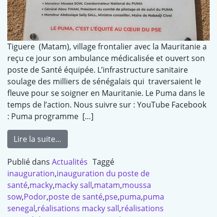
Tiguere (Matam), village frontalier avec la Mauritanie a
reçu ce jour son ambulance médicalisée et ouvert son
poste de Santé équipée. L’infrastructure sanitaire
soulage des milliers de sénégalais qui traversaient le
fleuve pour se soigner en Mauritanie. Le Puma dans le
temps de l’action. Nous suivre sur : YouTube Facebook
: Puma programme […]
Lire la suite…
Publié dans
Actualités
Taggé
inauguration
,
inauguration du poste de
santé
,
macky
,
macky sall
,
matam
,
moussa
sow
,
Podor
,
poste de santé
,
pse
,
puma
,
puma
senegal
,
réalisations macky sall
,
réalisations