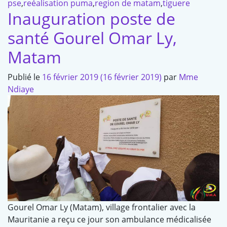
pse
,
reéalisation puma
,
region de matam
,
tiguere
Inauguration poste de
santé Gourel Omar Ly,
Matam
Publié le
16 février 2019
(16 février 2019)
par
Mme
Ndiaye
Gourel Omar Ly (Matam), village frontalier avec la
Mauritanie a reçu ce jour son ambulance médicalisée