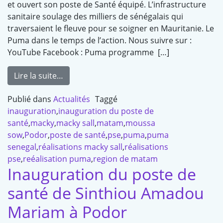
et ouvert son poste de Santé équipé. L’infrastructure
sanitaire soulage des milliers de sénégalais qui
traversaient le fleuve pour se soigner en Mauritanie. Le
Puma dans le temps de l’action. Nous suivre sur :
YouTube Facebook : Puma programme […]
Lire la suite…
Publié dans
Actualités
Taggé
inauguration
,
inauguration du poste de
santé
,
macky
,
macky sall
,
matam
,
moussa
sow
,
Podor
,
poste de santé
,
pse
,
puma
,
puma
senegal
,
réalisations macky sall
,
réalisations
pse
,
reéalisation puma
,
region de matam
Inauguration du poste de
santé de Sinthiou Amadou
Mariam à Podor