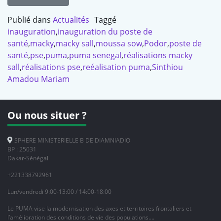
Publié dans
Actualités
Taggé
inauguration
,
inauguration du poste de
santé
,
macky
,
macky sall
,
moussa sow
,
Podor
,
poste de
santé
,
pse
,
puma
,
puma senegal
,
réalisations macky
sall
,
réalisations pse
,
reéalisation puma
,
Sinthiou
Amadou Mariam
Ou nous situer ?
SPHERE MINISTERIELLE B DE DIAMNIADIO
BP : 25031
Dakar-Sénégal
+221338792961
Lun/vendredi 9:00-13:00 / 14:00-18:00
Le PUMA vise la modernisation des axes et territoires frontaliers et
l’amélioration des conditions de vie des populations….