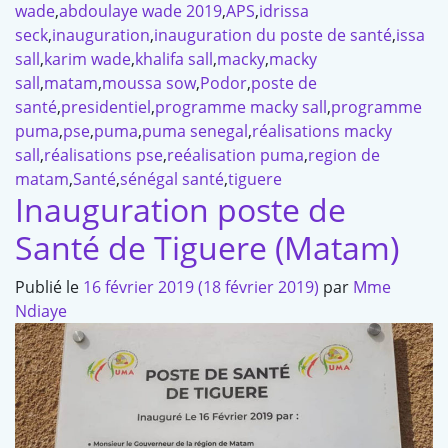
wade
,
abdoulaye wade 2019
,
APS
,
idrissa
seck
,
inauguration
,
inauguration du poste de santé
,
issa
sall
,
karim wade
,
khalifa sall
,
macky
,
macky
sall
,
matam
,
moussa sow
,
Podor
,
poste de
santé
,
presidentiel
,
programme macky sall
,
programme
puma
,
pse
,
puma
,
puma senegal
,
réalisations macky
sall
,
réalisations pse
,
reéalisation puma
,
region de
matam
,
Santé
,
sénégal santé
,
tiguere
Inauguration poste de
Santé de Tiguere (Matam)
Publié le
16 février 2019
(18 février 2019)
par
Mme
Ndiaye