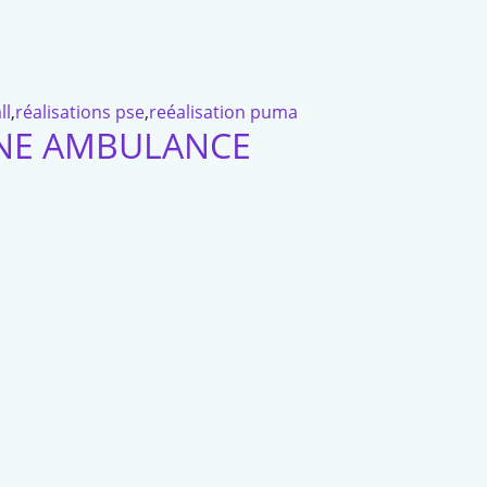
ll
,
réalisations pse
,
reéalisation puma
UNE AMBULANCE