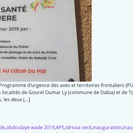
 Programme d’urgence des axes et territoires frontaliers (P
s localités de Gourel Oumar Ly (commune de Dabia) et de T
, les deux […]
de
,
abdoulaye wade 2019
,
APS
,
idrissa seck
,
inauguration
,
inau