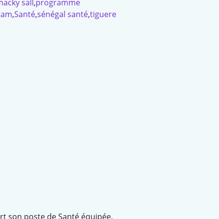
acky sall
,
programme
tam
,
Santé
,
sénégal santé
,
tiguere
ert son poste de Santé équipée.