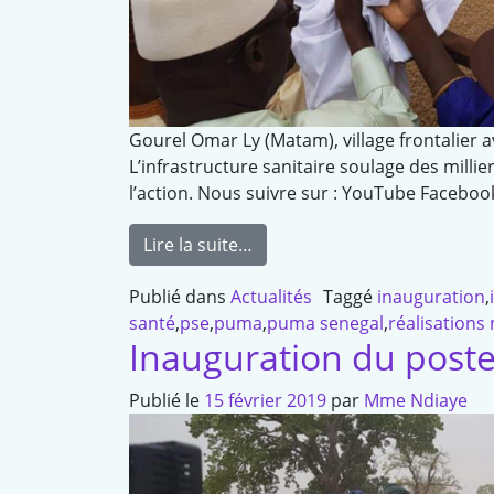
Gourel Omar Ly (Matam), village frontalier 
L’infrastructure sanitaire soulage des milli
l’action. Nous suivre sur : YouTube Faceb
Lire la suite…
Publié dans
Actualités
Taggé
inauguration
,
santé
,
pse
,
puma
,
puma senegal
,
réalisations 
Inauguration du post
Publié le
15 février 2019
par
Mme Ndiaye