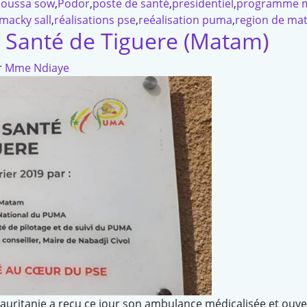
oussa sow
,
Podor
,
poste de santé
,
presidentiel
,
programme m
 macky sall
,
réalisations pse
,
reéalisation puma
,
region de ma
 Santé de Tiguere (Matam)
r
Mme Ndiaye
 Mauritanie a reçu ce jour son ambulance médicalisée et ouv