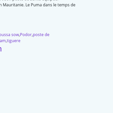
 en Mauritanie. Le Puma dans le temps de
ussa sow
,
Podor
,
poste de
tam
,
tiguere
m