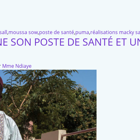
all
,
moussa sow
,
poste de santé
,
puma
,
réalisations macky sa
E SON POSTE DE SANTÉ ET 
r
Mme Ndiaye