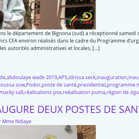
dans le département de Bignona (sud) a réceptionné samedi
rancs CFA environ réalisés dans le cadre du Programme d’ur
es autorités administratives et locales, […]
de
,
abdoulaye wade 2019
,
APS
,
idrissa seck
,
inauguration
,
inau
oussa sow
,
Podor
,
poste de santé
,
presidentiel
,
programme m
 macky sall
,
réalisations pse
,
reéalisation puma
,
région de zig
AUGURE DEUX POSTES DE SAN
r
Mme Ndiaye