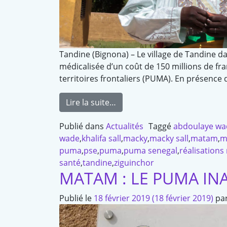
Tandine (Bignona) – Le village de Tandine 
médicalisée d’un coût de 150 millions de f
territoires frontaliers (PUMA). En présence d
Lire la suite…
Publié dans
Actualités
Taggé
abdoulaye wa
wade
,
khalifa sall
,
macky
,
macky sall
,
matam
,
m
puma
,
pse
,
puma
,
puma senegal
,
réalisations
santé
,
tandine
,
ziguinchor
MATAM : LE PUMA IN
Publié le
18 février 2019
(18 février 2019)
pa