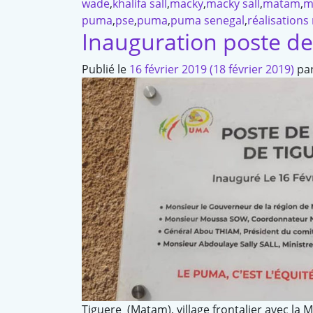
wade
,
khalifa sall
,
macky
,
macky sall
,
matam
,
m
puma
,
pse
,
puma
,
puma senegal
,
réalisations
Inauguration poste de
Publié le
16 février 2019
(18 février 2019)
pa
Tiguere (Matam), village frontalier avec la