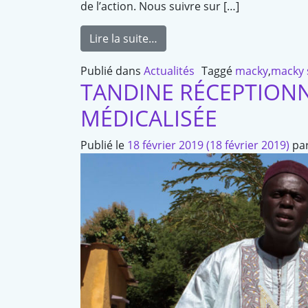
de l’action. Nous suivre sur […]
Lire la suite…
Publié dans
Actualités
Taggé
macky
,
macky s
TANDINE RÉCEPTIONN
MÉDICALISÉE
Publié le
18 février 2019
(18 février 2019)
pa