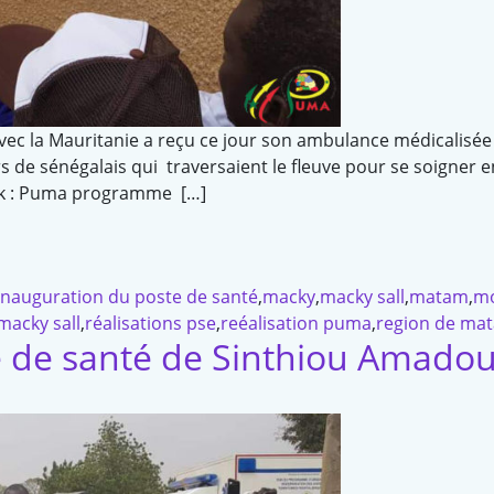
avec la Mauritanie a reçu ce jour son ambulance médicalisée
ers de sénégalais qui traversaient le fleuve pour se soigner
ook : Puma programme […]
inauguration du poste de santé
,
macky
,
macky sall
,
matam
,
mo
macky sall
,
réalisations pse
,
reéalisation puma
,
region de ma
e de santé de Sinthiou Amado