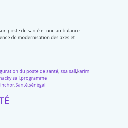
 son poste de santé et une ambulance
gence de modernisation des axes et
guration du poste de santé
,
issa sall
,
karim
acky sall
,
programme
uinchor
,
Santé
,
sénégal
TÉ