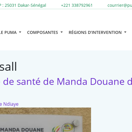
 : 25031
Dakar-Sénégal
+221 338792961
courrier@p
LE PUMA
COMPOSANTES
RÉGIONS D’INTERVENTION
sall
e de santé de Manda Douane d
 Ndiaye